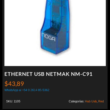
ETHERNET USB NETMAK NM-C91
$
43,89
WhatsApp al +54 9 2614 85-5362
SKU:
1105
Categorías:
Hub Usb
,
Red