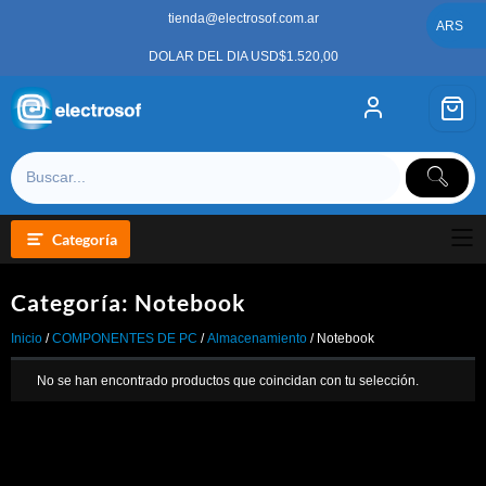
Saltar
tienda@electrosof.com.ar
al
ARS
contenido
DOLAR DEL DIA USD$1.520,00
Categoría
Categoría:
Notebook
Inicio
/
COMPONENTES DE PC
/
Almacenamiento
/ Notebook
No se han encontrado productos que coincidan con tu selección.