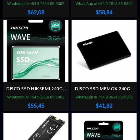
SU630
SPATIUM S270 SATA
WhatsApp al +54 9 2614 85-5362
WhatsApp al +54 9 2614 85-5362
$
62,08
$
58,84
DISCO SSD HIKSEMI 240GB
DISCO SSD MEMOX 240GB
SATA WAVE
SATA
WhatsApp al +54 9 2614 85-5362
WhatsApp al +54 9 2614 85-5362
$
55,45
$
41,82