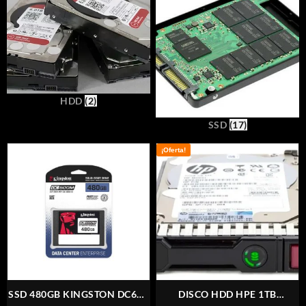
HDD
(2)
SSD
(17)
¡Oferta!
SSD 480GB KINGSTON DC600
DISCO HDD HPE 1TB