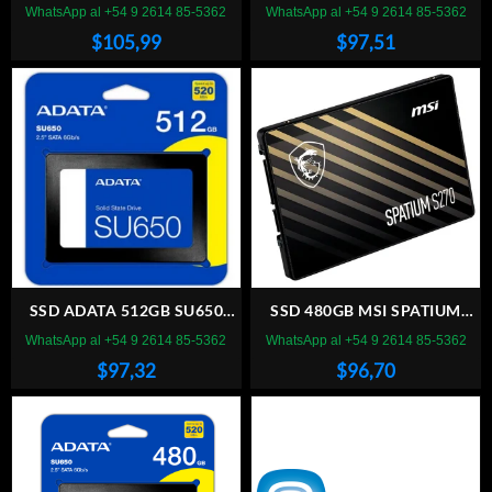
SATA WAVE
S270 SATA 6.0GB/S
WhatsApp al +54 9 2614 85-5362
WhatsApp al +54 9 2614 85-5362
$
105,99
$
97,51
SSD ADATA 512GB SU650
SSD 480GB MSI SPATIUM
SATA
S270 SATA
WhatsApp al +54 9 2614 85-5362
WhatsApp al +54 9 2614 85-5362
$
97,32
$
96,70