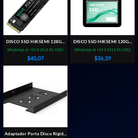
DISCO SSD HIKSEMI 128GB
DISCO SSD HIKSEMI 120GB
NVME M.2
SATA WAVE
WhatsApp al +54 9 2614 85-5362
WhatsApp al +54 9 2614 85-5362
$
40,07
$
36,39
Adaptador Porta Disco Rígido