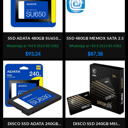
SSD ADATA 480GB SU650
SSD 480GB MEMOX SATA 2.5
SATA
WhatsApp al +54 9 2614 85-5362
WhatsApp al +54 9 2614 85-5362
$
93,24
$
87,38
DISCO SSD ADATA 240GB
DISCO SSD 240GB MSI