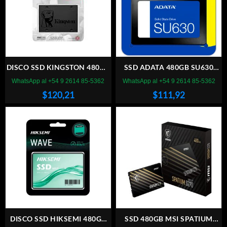
DISCO SSD KINGSTON 480GB
SSD ADATA 480GB SU630
A400 SATA
SATA
WhatsApp al +54 9 2614 85-5362
WhatsApp al +54 9 2614 85-5362
$
120,21
$
111,92
DISCO SSD HIKSEMI 480GB
SSD 480GB MSI SPATIUM