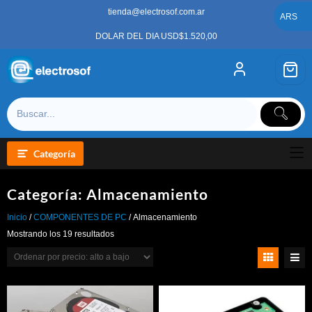
Saltar
tienda@electrosof.com.ar
al
ARS
contenido
DOLAR DEL DIA USD$1.520,00
Categoría
Categoría:
Almacenamiento
Inicio
/
COMPONENTES DE PC
/ Almacenamiento
Ordenado
Mostrando los 19 resultados
por
precio:
alto
a
bajo