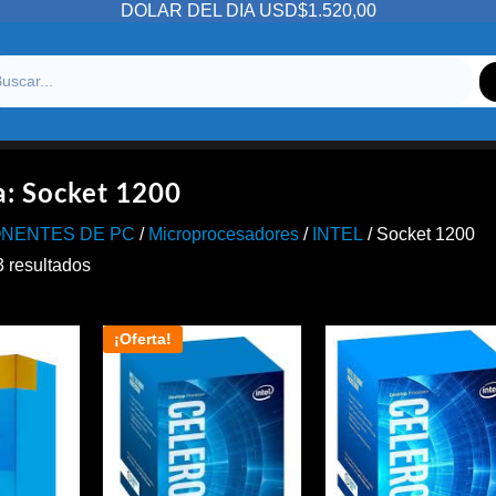
DOLAR DEL DIA USD$1.520,00
a:
Socket 1200
NENTES DE PC
/
Microprocesadores
/
INTEL
/ Socket 1200
Ordenado
3 resultados
por
precio:
alto
¡Oferta!
a
bajo