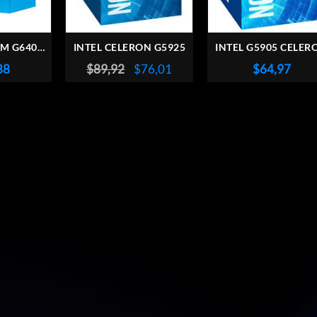
UM G6405
INTEL CELERON G5925
INTEL G5905 CELER
 S1200
COMETLAKE S120
El
El
88
$
89,92
$
76,01
$
64,97
precio
precio
original
actual
era:
es:
$89,92.
$76,01.