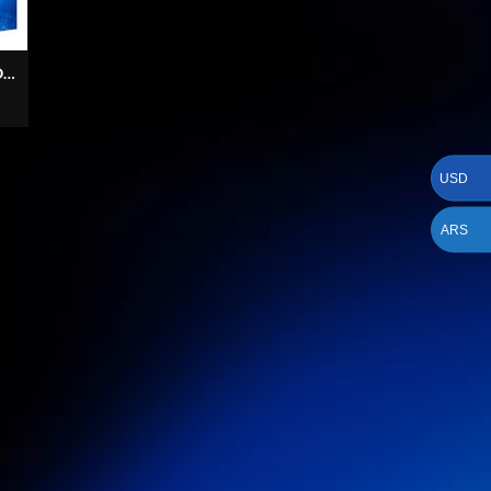
ON
0
USD
ARS