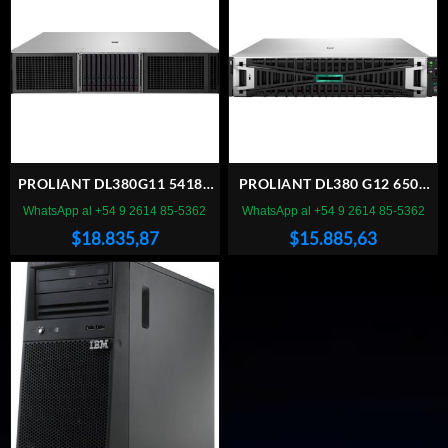
PROLIANT DL380G11 5418Y
PROLIANT DL380 G12 6505
64 SBU
64 SC
WhatsApp al +54 9 2614 85-5362
WhatsApp al +54 9 2614 85-5362
$
18.835,87
$
15.885,63