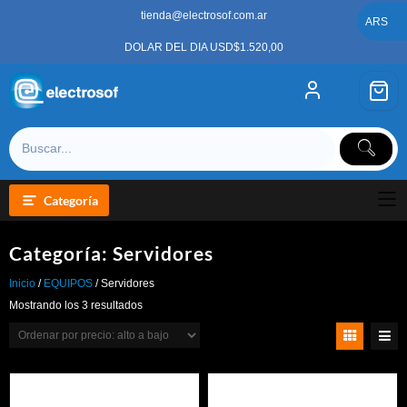
Saltar
tienda@electrosof.com.ar
al
ARS
contenido
DOLAR DEL DIA USD$1.520,00
Categoría
Categoría:
Servidores
Inicio
/
EQUIPOS
/ Servidores
Ordenado
Mostrando los 3 resultados
por
precio:
alto
a
bajo