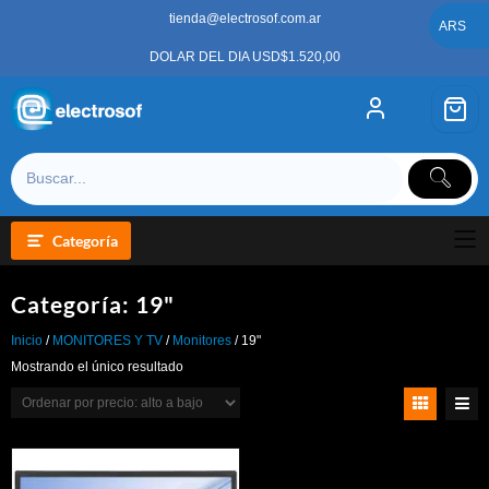
Saltar
tienda@electrosof.com.ar
al
ARS
contenido
DOLAR DEL DIA USD$1.520,00
Categoría
Categoría:
19"
Inicio
/
MONITORES Y TV
/
Monitores
/ 19"
Mostrando el único resultado