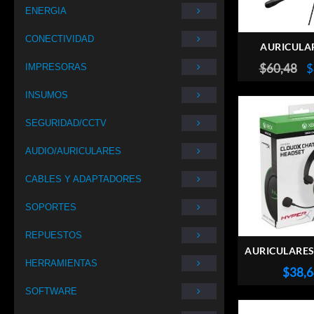
ENERGIA
CONECTIVIDAD
AURICULAR
EXTREME V
E
$
60,48
$
IMPRESORAS
USB
p
INSUMOS
o
e
SEGURIDAD/CCTV
$
AUDIO/AURICULARES
CABLES Y ADAPTADORES
SOPORTES
REPUESTOS
AURICULARE
HERRAMIENTAS
CLOUD CHA
$
38,
SOFTWARE