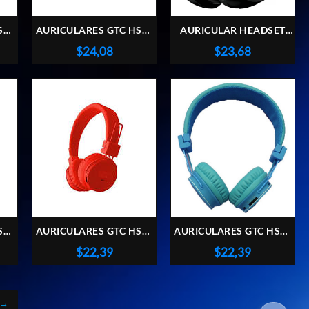
SG-
AURICULARES GTC HSG-
AURICULAR HEADSET
178R BLUETOOTH
GENIUS RS HS-810BT MIC
$
24,08
$
23,68
ER
VINTAGE ROJO SILVER
NEGRO
SG-
AURICULARES GTC HSG-
AURICULARES GTC HSG-
INK
180R BLUETOOTH ROJO
180A BLUETOOTH AZUL
$
22,39
$
22,39
→