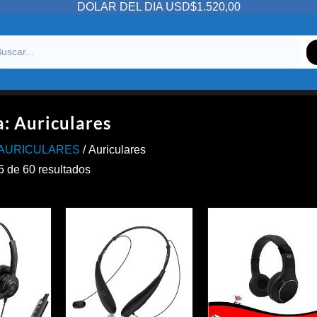
DOLAR DEL DIA USD$1.520,00
a:
Auriculares
/AURICULARES
/ Auriculares
Ordenado
 de 60 resultados
por
precio:
alto
a
bajo