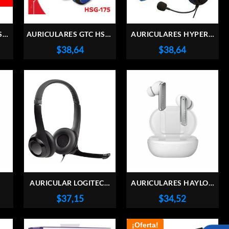
SG-
AURICULARES GTC HSG-
AURICULARES HYPERX
GRO
175 BLUETOOTH NEGRO
CLOUD CHAT PS4
$
38,64
$
38,64
AZUL
AURICULAR LOGITECH
AURICULARES HAYLOU
0
H390 USB-A
W1 WHITE BLUETOOTH
El
$
37,15
$
34,52
precio
actual
¡Oferta!