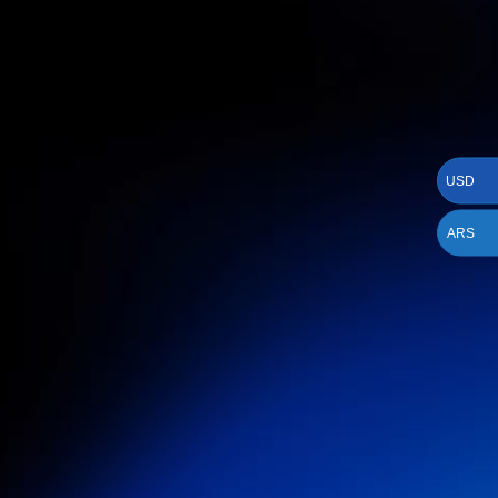
USD
ARS