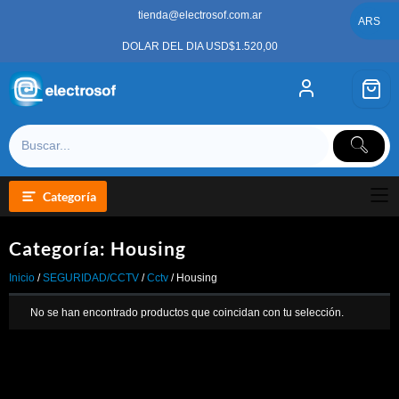
Saltar
tienda@electrosof.com.ar
al
ARS
contenido
DOLAR DEL DIA USD$1.520,00
Categoría
Categoría:
Housing
Inicio
/
SEGURIDAD/CCTV
/
Cctv
/ Housing
No se han encontrado productos que coincidan con tu selección.