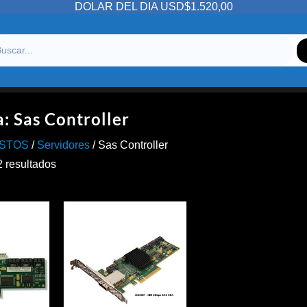
DOLAR DEL DIA USD$1.520,00
a:
Sas Controller
STOS
/
Servidores
/ Sas Controller
Ordenado
2 resultados
por
precio:
alto
a
bajo