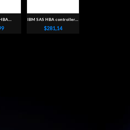
 HBA
IBM SAS HBA controller 6
 3 GBPS
Gbps 2 PUERTOS
99
$
281,14