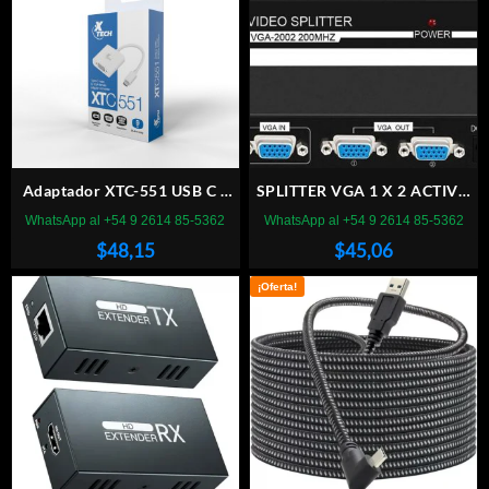
Adaptador XTC-551 USB C a
SPLITTER VGA 1 X 2 ACTIVO
VGA HEMBRA
200MHz
WhatsApp al +54 9 2614 85-5362
WhatsApp al +54 9 2614 85-5362
$
48,15
$
45,06
¡Oferta!