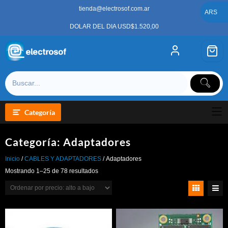
Saltar
tienda@electrosof.com.ar
al
ARS
contenido
DOLAR DEL DIA USD$1.520,00
Categoría
Categoría:
Adaptadores
Inicio
/
CABLES Y ADAPTADORES
/ Adaptadores
Ordenado
Mostrando 1–25 de 78 resultados
por
precio:
alto
a
bajo