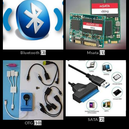
Bluetooth
(3)
Msata
(1)
SATA
(2)
OTG
(10)