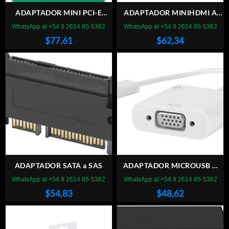
ADAPTADOR MINI PCI-E
ADAPTADOR MINIHDMI A
MSATA SSD A 1,8 MICRO
3RCA
WhatsApp al +54 9 2614 85-5362
WhatsApp al +54 9 2614 85-5362
SATA M P121
$
77,61
$
62,34
ADAPTADOR SATA a SAS
ADAPTADOR MICROUSB A
VGA CON AUDIO
WhatsApp al +54 9 2614 85-5362
WhatsApp al +54 9 2614 85-5362
$
54,83
$
48,62