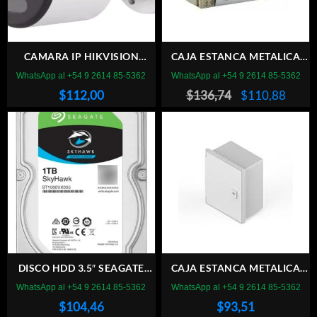
CAMARA IP HIKVISION
CAJA ESTANCA METALICA
COLORVU DS-2CD1027G2-L
200x300x120
WhatsApp al +54 9 2614 85-5362
WhatsApp al +54 9 2614 85-5362
2.8MM 2MP
El
El
$
112,00
$
136,74
$
110,88
precio
preci
original
actual
era:
es:
$136,74.
$110,
DISCO HDD 3.5″ SEAGATE
CAJA ESTANCA METALICA
1TB SKYHAWK 256MB CCTV
200x200x150
WhatsApp al +54 9 2614 85-5362
WhatsApp al +54 9 2614 85-5362
$
104,46
$
93,51