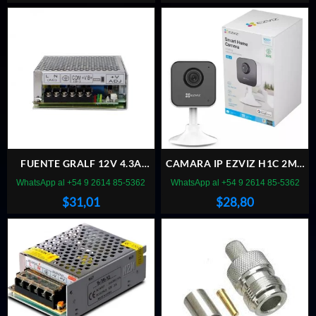
precio
precio
original
actual
era:
es:
$57,11.
$32,48.
FUENTE GRALF 12V 4.3A
CAMARA IP EZVIZ H1C 2MP
SWITCHING UPS
1080P INTERIOR
WhatsApp al +54 9 2614 85-5362
WhatsApp al +54 9 2614 85-5362
$
31,01
$
28,80