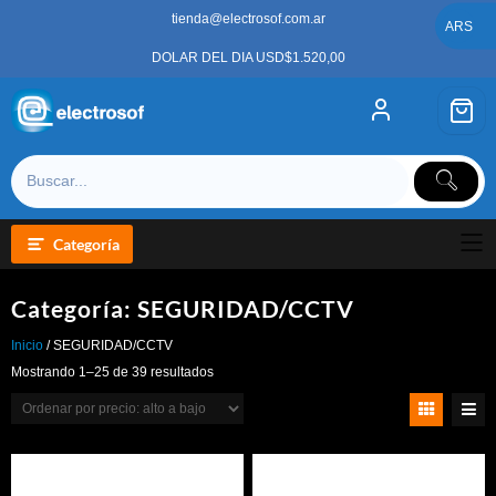
Saltar
tienda@electrosof.com.ar
al
ARS
contenido
DOLAR DEL DIA USD$1.520,00
Categoría
Categoría:
SEGURIDAD/CCTV
Inicio
/ SEGURIDAD/CCTV
Ordenado
Mostrando 1–25 de 39 resultados
por
precio:
alto
a
bajo