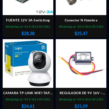
FUENTE 12V 3A Switching
Conector N Hembra
WhatsApp al +54 9 2614 85-5362
WhatsApp al +54 9 2614 85-5362
$
28,38
$
25,47
CAMARA TP-LINK WIFI TAPO
REGULADOR DE 9V 16V –
C210 INTERIOR
A12V
WhatsApp al +54 9 2614 85-5362
WhatsApp al +54 9 2614 85-5362
$
24,61
$
21,09