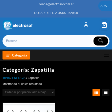
Saltar
tienda@electrosof.com.ar
al
ARS
contenido
DOLAR DEL DIA USD$1.520,00
Categoría
Categoría:
Zapatilla
Inicio
/
ENERGIA
/ Zapatilla
Mostrando el único resultado