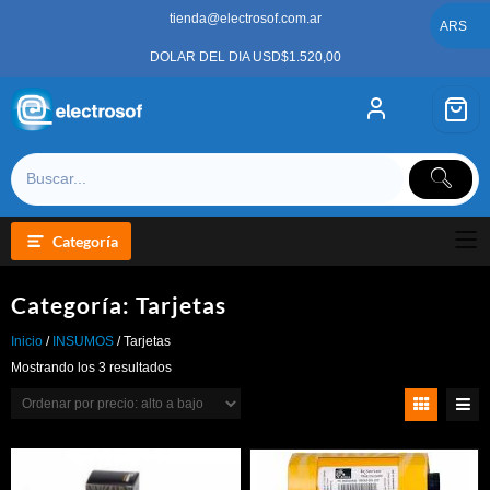
Saltar
tienda@electrosof.com.ar
al
ARS
contenido
DOLAR DEL DIA USD$1.520,00
Categoría
Categoría:
Tarjetas
Inicio
/
INSUMOS
/ Tarjetas
Ordenado
Mostrando los 3 resultados
por
precio:
alto
a
bajo