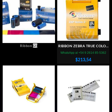
Ribbon
(2)
RIBBON ZEBRA TRUE COLOR
ZXP SERIE 3 280img
WhatsApp al +54 9 2614 85-5362
$
213,54