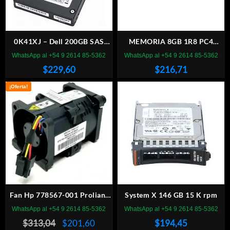
0K41XJ – Dell 200GB SAS
MEMORIA 8GB 1R8 PC4
12GBPS MLC 2.5” SSD Hot
2666V-ED2-11 SERVIDOR
WhatsApp al +54 9 2614 85-5362
WhatsApp al +54 9 2614 85-5362
Plug For Dell Poweredge R720
$
229,60
$
216,71
Server
¡Oferta!
Fan Hp 778567-001 Proliant
System X 146 GB 15 K rpm
Dl60/dl120/dl160 Gen9
WhatsApp al +54 9 2614 85-5362
WhatsApp al +54 9 2614 85-5362
El
El
$
313,04
$
201,60
$
194,45