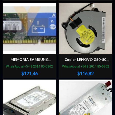
MEMORIA SAMSUNG
Cooler LENOVO G50-80
PC2700R 512MB DDR CL2.5
DFS531005PL0T
WhatsApp al +54 9 2614 85-5362
WhatsApp al +54 9 2614 85-5362
ECC SERVIDOR
$
121,46
$
116,82