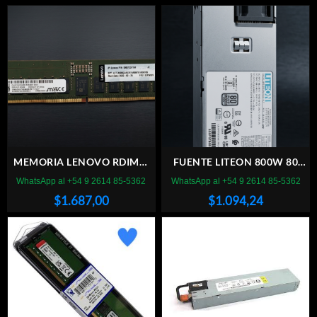
MEMORIA LENOVO RDIMM
FUENTE LITEON 800W 80
32GB DDR5 6400MHZ
PLUS PLATINUM PARA
WhatsApp al +54 9 2614 85-5362
WhatsApp al +54 9 2614 85-5362
SERVIDOR
SERVIDOR
$
1.687,00
$
1.094,24