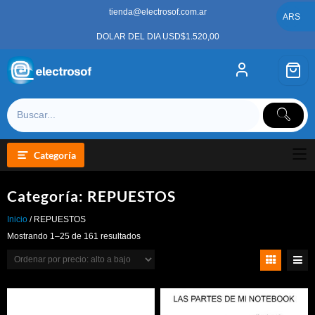
Saltar
tienda@electrosof.com.ar
al
ARS
contenido
DOLAR DEL DIA USD$1.520,00
Categoría
Categoría:
REPUESTOS
Inicio
/ REPUESTOS
Ordenado
Mostrando 1–25 de 161 resultados
por
precio:
alto
a
bajo