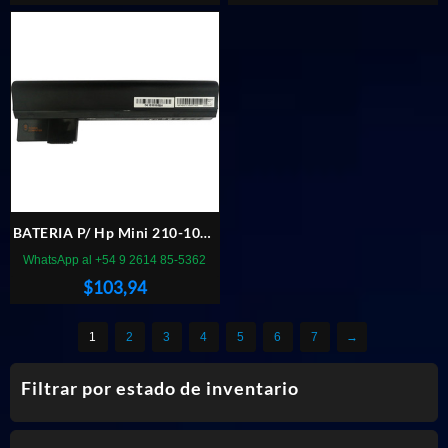
BATERIA P/ Hp Mini 210-1000
210-2000 Hstnnn-ibop
WhatsApp al +54 9 2614 85-5362
646757-001
$
103,94
1
2
3
4
5
6
7
→
Filtrar por estado de inventario