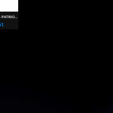
 PATRIOT
0MHZ
61