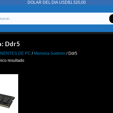
DOLAR DEL DIA USD$1.520,00
a:
Ddr5
NENTES DE PC
/
Memoria Sodimm
/ Ddr5
nico resultado