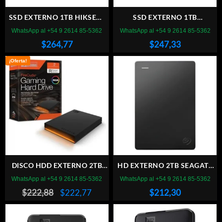
SSD EXTERNO 1TB HIKSEMI
SSD EXTERNO 1TB
SHIELD
KINGSTON XS1000
WhatsApp al +54 9 2614 85-5362
WhatsApp al +54 9 2614 85-5362
$
264,77
$
247,33
¡Oferta!
DISCO HDD EXTERNO 2TB
HD EXTERNO 2TB SEAGATE
USB EAGATE FIRECUDA
2.5 USB 3.0 PORTABLE BLACK
WhatsApp al +54 9 2614 85-5362
WhatsApp al +54 9 2614 85-5362
GAMING RGB
El
El
$
222,88
$
222,77
$
212,30
precio
precio
original
actual