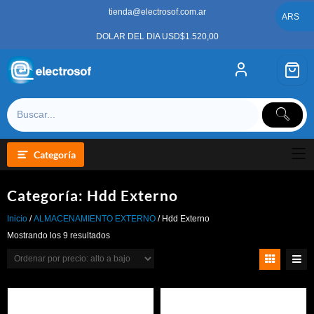
Saltar
tienda@electrosof.com.ar
al
ARS
contenido
DOLAR DEL DIA USD$1.520,00
Categoría
Categoría:
Hdd Externo
Inicio
/
ALMACENAMIENTO EXTERNO
/ Hdd Externo
Ordenado
Mostrando los 9 resultados
por
precio:
alto
a
bajo