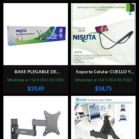
precio
precio
original
actual
era:
es:
$26,88.
$21,64
BASE PLEGABLE DE
Soporte Celular CUELLO Y
ALUMINIO PARA NOTEBOOK
MULTIFUNCION NS-SOCECA
WhatsApp al +54 9 2614 85-5362
WhatsApp al +54 9 2614 85-5362
NISUTA NSCN6M
$
19,49
$
18,75