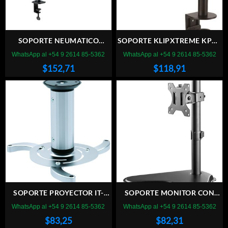
SOPORTE NEUMATICO
SOPORTE KLIPXTREME KPM-
KLIPXTREME KMM-400 PARA
300 13″ A 32″ P/Escritorio
WhatsApp al +54 9 2614 85-5362
WhatsApp al +54 9 2614 85-5362
MONITOR 17″ A 27″
$
152,71
$
118,91
SOPORTE PROYECTOR IT-
SOPORTE MONITOR CON
CP11 10KG
BASE ESCRITORIO TV SMART
WhatsApp al +54 9 2614 85-5362
WhatsApp al +54 9 2614 85-5362
LCD 13-32 DB88V
$
83,25
$
82,31