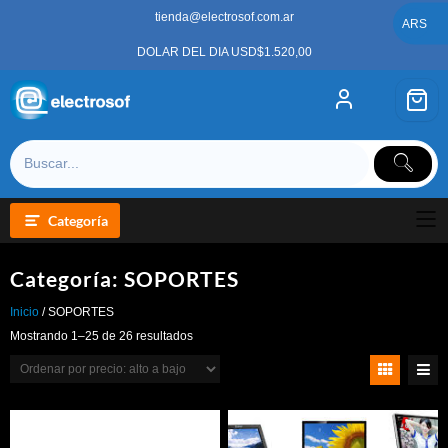
Saltar
tienda@electrosof.com.ar
al
ARS
contenido
DOLAR DEL DIA USD$1.520,00
Categoría
Categoría:
SOPORTES
Inicio
/ SOPORTES
Ordenado
Mostrando 1–25 de 26 resultados
por
precio:
alto
a
bajo