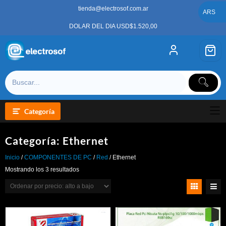
Saltar
tienda@electrosof.com.ar
al
ARS
contenido
DOLAR DEL DIA USD$1.520,00
Categoría
Categoría:
Ethernet
Inicio
/
COMPONENTES DE PC
/
Red
/ Ethernet
Ordenado
Mostrando los 3 resultados
por
precio:
alto
a
bajo