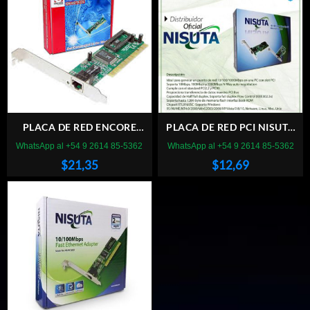
PLACA DE RED ENCORE
PLACA DE RED PCI NISUTA
ENL832 PCI
10/100/1000 MBPS
WhatsApp al +54 9 2614 85-5362
WhatsApp al +54 9 2614 85-5362
NSPLPCI1G
$
21,35
$
12,69