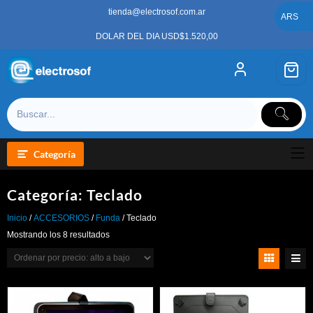
Saltar
tienda@electrosof.com.ar
al
ARS
contenido
DOLAR DEL DIA USD$1.520,00
Categoría
Categoría:
Teclado
Inicio
/
ACCESORIOS
/
Funda
/ Teclado
Ordenado
Mostrando los 8 resultados
por
precio:
alto
a
bajo