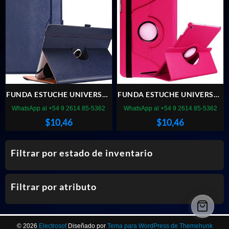
FUNDA ESTUCHE UNIVERSAL
FUNDA ESTUCHE UNIVERSAL
GIRATORIA TABLET 10.1″
GIRATORIA TABLET 10.1″
WhatsApp al +54 9 2614 85-5362
WhatsApp al +54 9 2614 85-5362
AZUL
ROSA
$
10,46
$
10,46
Filtrar por estado de inventario
Filtrar por atributo
© 2026
Electrosof
Diseñado por
Tema para WordPress de Themehunk