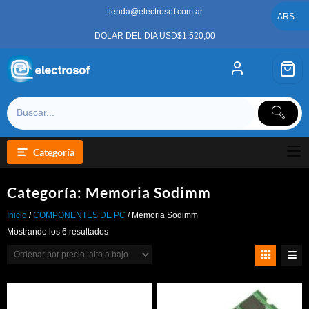
Saltar
tienda@electrosof.com.ar
al
ARS
contenido
DOLAR DEL DIA USD$1.520,00
Categoría
Categoría:
Memoria Sodimm
Inicio
/
COMPONENTES DE PC
/ Memoria Sodimm
Ordenado
Mostrando los 6 resultados
por
precio:
alto
a
bajo