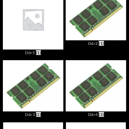
Ddr2
(1)
Ddr5
(1)
Ddr3
(2)
Ddr4
(2)