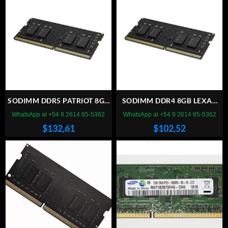
SODIMM DDR5 PATRIOT 8GB
SODIMM DDR4 8GB LEXAR
5600MHZ
3200MHZ
WhatsApp al +54 9 2614 85-5362
WhatsApp al +54 9 2614 85-5362
$
132,61
$
102,52