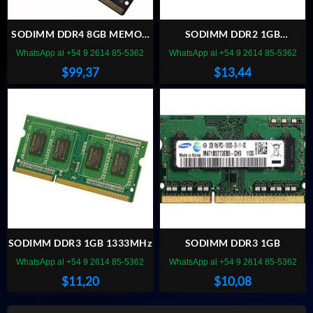
SODIMM DDR4 8GB MEMOX
SODIMM DDR2 1GB
3200MHZ (BULK)
SAMSUNG
WhatsApp al +54 9 2614 85-5362
WhatsApp al +54 9 2614 85-5362
$
99,37
$
13,44
SODIMM DDR3 1GB 1333MHz
SODIMM DDR3 1GB
WhatsApp al +54 9 2614 85-5362
WhatsApp al +54 9 2614 85-5362
$
11,20
$
10,08