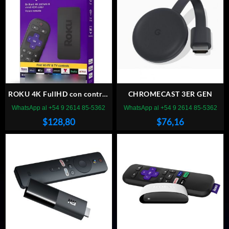
ROKU 4K FullHD con control
CHROMECAST 3ER GEN
remoto
WhatsApp al +54 9 2614 85-5362
WhatsApp al +54 9 2614 85-5362
$
128,80
$
76,16