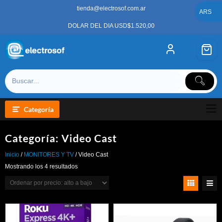
Saltar
tienda@electrosof.com.ar
al
ARS
contenido
DOLAR DEL DIA USD$1.520,00
Categoría
Categoría:
Video Cast
Inicio
/
MONITORES Y TV
/ Video Cast
Ordenado
Mostrando los 4 resultados
por
precio:
alto
a
bajo