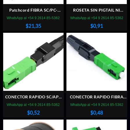
Patchcord FIBRA SC/PC-
ROSETA SIN PIGTAIL NI
SC/PC 3MM X 3M
ACOPLADOR
WhatsApp al +54 9 2614 85-5362
WhatsApp al +54 9 2614 85-5362
$
21,35
$
0,91
CONECTOR RAPIDO SC/APC
CONECTOR RAPIDO FIBRA
PREMIUM SM
OPTICA SC/APC
WhatsApp al +54 9 2614 85-5362
WhatsApp al +54 9 2614 85-5362
$
0,52
$
0,48