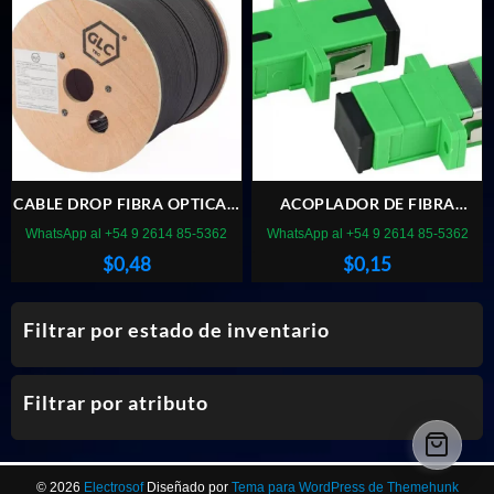
CABLE DROP FIBRA OPTICA 4
ACOPLADOR DE FIBRA
PELOS GLC X METRO
OPTICA SC/APC
WhatsApp al +54 9 2614 85-5362
WhatsApp al +54 9 2614 85-5362
$
0,48
$
0,15
Filtrar por estado de inventario
Filtrar por atributo
© 2026
Electrosof
Diseñado por
Tema para WordPress de Themehunk