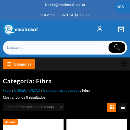
Saltar
tienda@electrosof.com.ar
al
ARS
contenido
DOLAR DEL DIA USD$1.520,00
Categoría
Categoría:
Fibra
Inicio
/
CONECTIVIDAD
/
Cableado Estructurado
/ Fibra
Ordenado
Mostrando los 8 resultados
por
precio:
alto
a
bajo
¡Oferta!