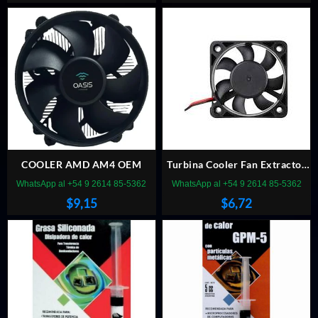
COOLER AMD AM4 OEM
Turbina Cooler Fan Extractor
60x60x10mm 12vcc Buje 2,5
WhatsApp al +54 9 2614 85-5362
WhatsApp al +54 9 2614 85-5362
Pulgadas
$
9,15
$
6,72