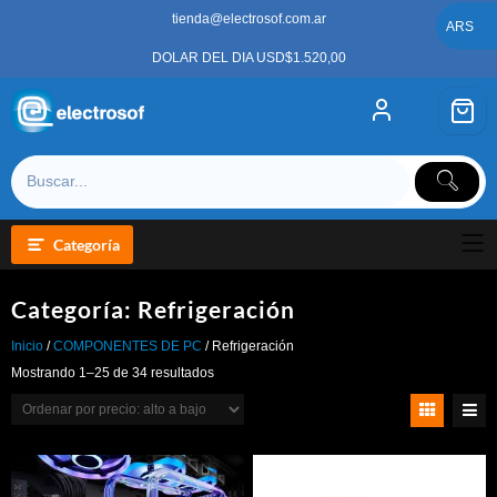
Saltar
tienda@electrosof.com.ar
al
ARS
contenido
DOLAR DEL DIA USD$1.520,00
Categoría
Categoría:
Refrigeración
Inicio
/
COMPONENTES DE PC
/ Refrigeración
Ordenado
Mostrando 1–25 de 34 resultados
por
precio:
alto
a
bajo