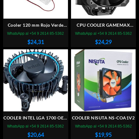
Cooler 120 mm Rojo Verde
CPU COOLER GAMEMAX
Molex
SIGMA 540 BK
WhatsApp al +54 9 2614 85-5362
WhatsApp al +54 9 2614 85-5362
$
24,31
$
24,29
COOLER INTEL LGA 1700 OEM
COOLER NISUTA NS-COA1V2
ORIGINAL
WhatsApp al +54 9 2614 85-5362
WhatsApp al +54 9 2614 85-5362
$
20,64
$
19,95