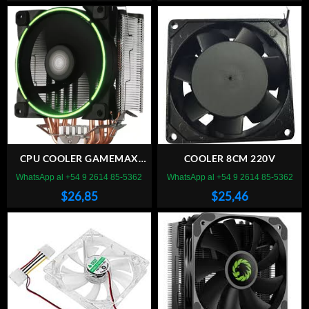
CPU COOLER GAMEMAX
COOLER 8CM 220V
GAMMA 500
WhatsApp al +54 9 2614 85-5362
WhatsApp al +54 9 2614 85-5362
RAINBOW**LINEA K-KF-X
$
26,85
$
25,46