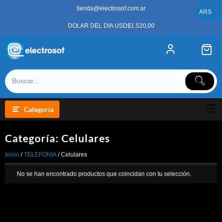
Saltar
tienda@electrosof.com.ar
al
ARS
contenido
DOLAR DEL DIA USD$1.520,00
Categoría
Categoría:
Celulares
Inicio
/
TELEFONIA
/ Celulares
No se han encontrado productos que coincidan con tu selección.