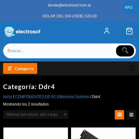
Saltar
tienda@electrosof.com.ar
al
ARS
contenido
DOLAR DEL DIA USD$1.520,00
Categoría
Categoría:
Ddr4
Inicio
/
COMPONENTES DE PC
/
Memoria Sodimm
/ Ddr4
Ordenado
Mostrando los 2 resultados
por
precio:
alto
a
bajo