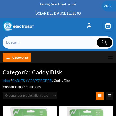
Saltar
tienda@electrosof.com.ar
al
ARS
contenido
DOLAR DEL DIA USD$1.520,00
Categoría
Categoría:
Caddy Disk
Inicio
/
CABLES Y ADAPTADORES
/ Caddy Disk
Ordenado
Mostrando los 2 resultados
por
precio:
alto
a
bajo