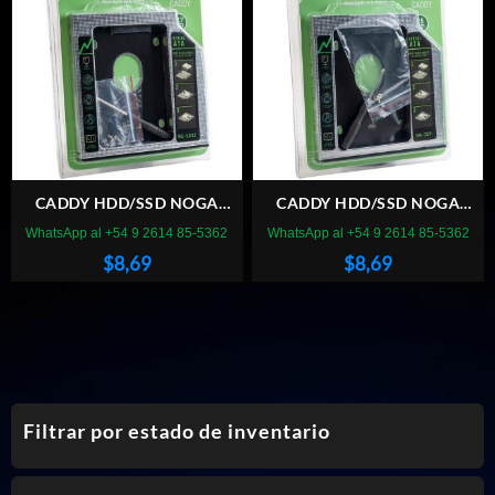
CADDY HDD/SSD NOGA
CADDY HDD/SSD NOGA
PARA NOTEBOOK SLOT CD
PARA NOTEBOOK SLOT CD
WhatsApp al +54 9 2614 85-5362
WhatsApp al +54 9 2614 85-5362
12.7MM
9.5MM
$
8,69
$
8,69
Filtrar por estado de inventario