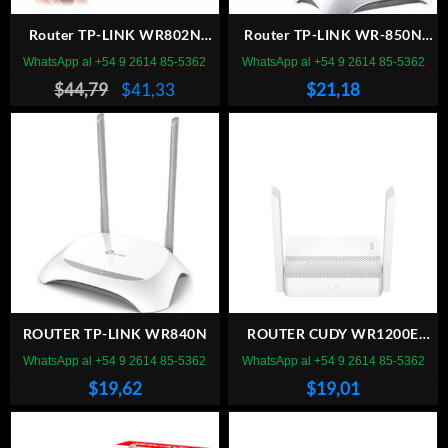
Router TP-LINK WR802N
Router TP-LINK WR-850N
300Mbps AP Repetidor
300Mbps
WhatsApp al +54 9 2614 85-5362
WhatsApp al +54 9 2614 85-5362
El
El
$
44,79
$
41,33
$
21,18
precio
precio
original
actual
era:
es:
$44,79.
$41,33.
ROUTER TP-LINK WR840N
ROUTER CUDY WR1200E
AC1200MBPS
WhatsApp al +54 9 2614 85-5362
WhatsApp al +54 9 2614 85-5362
$
19,62
$
19,01