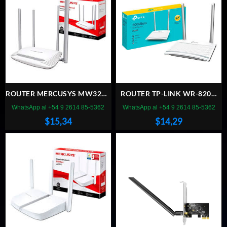
ROUTER MERCUSYS MW325R
ROUTER TP-LINK WR-820N
WIFI 300 MBPS
5DBI
WhatsApp al +54 9 2614 85-5362
WhatsApp al +54 9 2614 85-5362
$
15,34
$
14,29