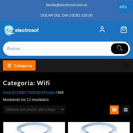
Saltar
tienda@electrosof.com.ar
al
ARS
contenido
DOLAR DEL DIA USD$1.520,00
Categoría
Categoría:
Wifi
Inicio
/
CONECTIVIDAD
/
Router
/ Wifi
Ordenado
Mostrando los 12 resultados
por
precio:
alto
a
bajo