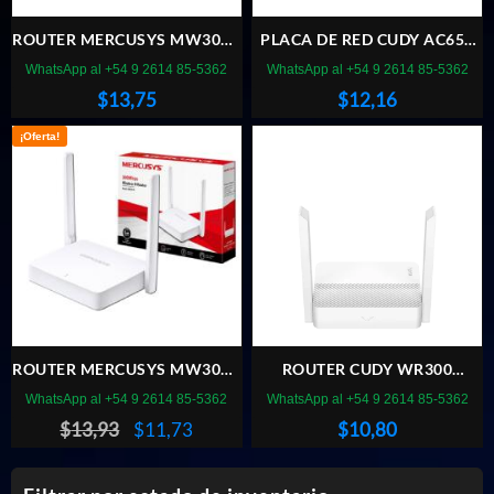
ROUTER MERCUSYS MW305R
PLACA DE RED CUDY AC650
WIFI 300 MBPS
GIGABIT DUAL BAND
WhatsApp al +54 9 2614 85-5362
WhatsApp al +54 9 2614 85-5362
$
13,75
$
12,16
¡Oferta!
ROUTER MERCUSYS MW302R
ROUTER CUDY WR300
WIFI 300 MBPS
300MBPS
WhatsApp al +54 9 2614 85-5362
WhatsApp al +54 9 2614 85-5362
El
El
$
13,93
$
11,73
$
10,80
precio
precio
original
actual