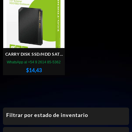
CARRY DISK SSD/HDD SATA
2.5 ADATA EC600 USB 3.2
WhatsApp al +54 9 2614 85-5362
$
14,43
Filtrar por estado de inventario