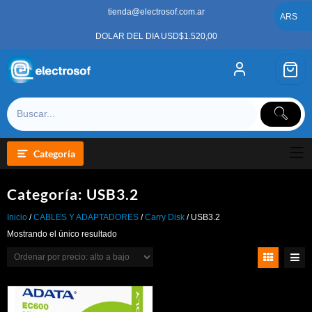
Saltar
tienda@electrosof.com.ar
al
ARS
contenido
DOLAR DEL DIA USD$1.520,00
Categoría
Categoría:
USB3.2
Inicio
/
CABLES Y ADAPTADORES
/
Carry Disk
/ USB3.2
Mostrando el único resultado