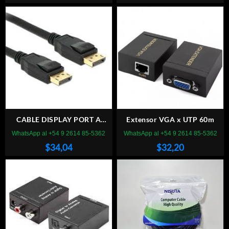
CABLE DISPLAY PORT A
Extensor VGA x UTP 60m
DISPLAY PORT 1.5M
WhatsApp al +54 9 2614 85-5362
WhatsApp al +54 9 2614 85-5362
$
34,04
$
32,20