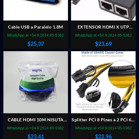
Cable USB a Paralelo 1.8M
EXTENSOR HDMI X UTP
PASIVO
WhatsApp al +54 9 2614 85-5362
WhatsApp al +54 9 2614 85-5362
$
25,37
$
23,69
CABLE HDMI 10M NISUTA
Splitter PCI 8 Pines a 2 PCI 6 +
NS-CAHDMI10 DOBLE FILTRO
2 – Mineria
WhatsApp al +54 9 2614 85-5362
WhatsApp al +54 9 2614 85-5362
$
23,41
$
22,96