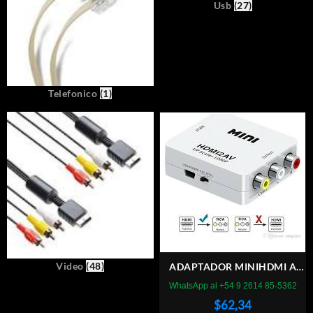
Usb
(27)
Telefonico
(1)
Video
(48)
ADAPTADOR MINIHDMI A
3RCA
WhatsApp al +54 9 2614 85-5362
$
62,34