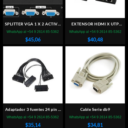
SPLITTER VGA 1 X 2 ACTIVO
EXTENSOR HDMI X UTP
200MHz
DOBLE ACTIVO 30M
WhatsApp al +54 9 2614 85-5362
WhatsApp al +54 9 2614 85-5362
$
45,06
$
40,48
Adaptador 3 fuentes 24 pin –
Cable Serie db9
Mineria
WhatsApp al +54 9 2614 85-5362
WhatsApp al +54 9 2614 85-5362
$
35,14
$
34,81