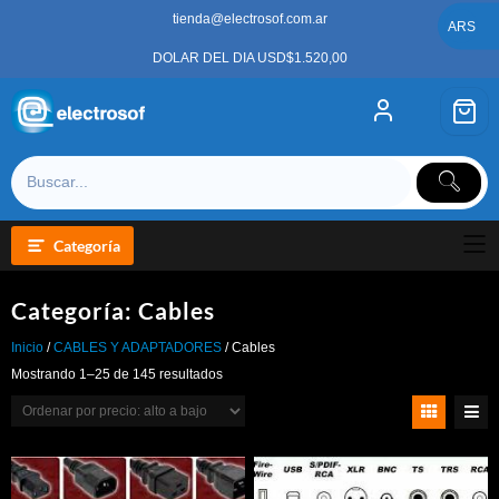
Saltar
tienda@electrosof.com.ar
al
ARS
contenido
DOLAR DEL DIA USD$1.520,00
Categoría
Categoría:
Cables
Inicio
/
CABLES Y ADAPTADORES
/ Cables
Ordenado
Mostrando 1–25 de 145 resultados
por
precio:
alto
a
bajo