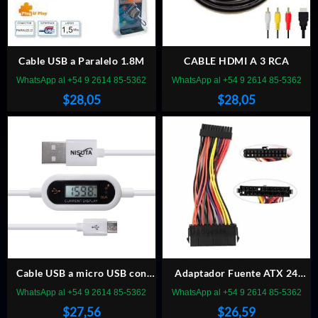
Cable USB a Paralelo 1.8M
CABLE HDMI A 3 RCA
WhatsApp al +54 9 2614 85-5362
WhatsApp al +54 9 2614 85-5362
$
28,05
$
28,05
Cable USB a micro USB con
Adaptador Fuente ATX 24
pantalla y proteccion de
Pines a Mini ATX 24 Pines
WhatsApp al +54 9 2614 85-5362
WhatsApp al +54 9 2614 85-5362
sobrevoltaje
$
27,56
$
26,59