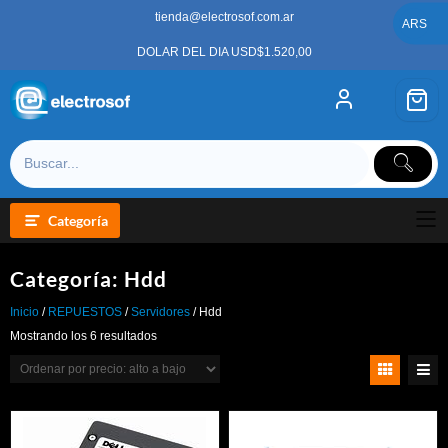
Saltar
tienda@electrosof.com.ar
al
ARS
contenido
DOLAR DEL DIA USD$1.520,00
Categoría
Categoría:
Hdd
Inicio
/
REPUESTOS
/
Servidores
/ Hdd
Ordenado
Mostrando los 6 resultados
por
precio:
alto
a
bajo