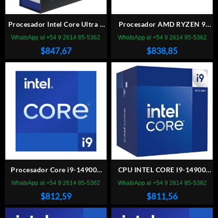
Procesador Intel Core Ultra 9
Procesador AMD RYZEN 9
285K 3.7 GHz 36MB LGA1851
9900X3D AM5, sin cooler
WhatsApp al +54 9 2614 85-5362
WhatsApp al +54 9 2614 85-5362
$
847,67
$
838,85
Procesador Core i9-14900F
CPU INTEL CORE I9-14900
2.0GHz 36MB LGA 1700
RAPTORLAKE S1700 BOX
WhatsApp al +54 9 2614 85-5362
WhatsApp al +54 9 2614 85-5362
$
812,59
$
811,56