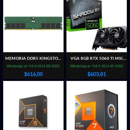
MEMORIA DDR5 KINGSTON
VGA 8GB RTX 5060 TI MSI
32GB 5600MHZ
SHADOW 2X PLUS
WhatsApp al +54 9 2614 85-5362
WhatsApp al +54 9 2614 85-5362
$
616,00
$
603,81