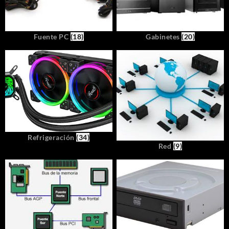
Fuente PC
(18)
Gabinetes
(20)
Refrigeración
(34)
Red
(9)