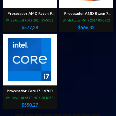
Procesador AMD Ryzen 9
Procesador AMD Ryzen 7
9900X 4.4GHz AM5 S/Cooler
7800X3D 4.20GHz AM5 DDR5
WhatsApp al +54 9 2614 85-5362
WhatsApp al +54 9 2614 85-5362
$
577,28
$
566,32
Procesador Core i7-14700
2.1GHz 33MB LGA 1700
WhatsApp al +54 9 2614 85-5362
$
550,27