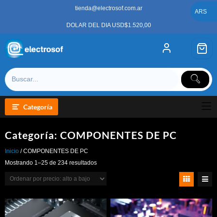
Saltar
tienda@electrosof.com.ar
al
ARS
contenido
DOLAR DEL DIA USD$1.520,00
Categoría
Categoría:
COMPONENTES DE PC
Inicio
/ COMPONENTES DE PC
Ordenado
Mostrando 1–25 de 234 resultados
por
precio:
alto
a
bajo