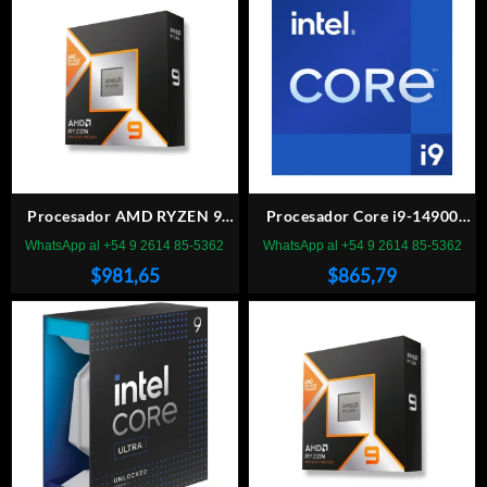
Procesador AMD RYZEN 9
Procesador Core i9-14900
9950X3D AM5, sin cooler
2.0GHz 36MB LGA 1700
WhatsApp al +54 9 2614 85-5362
WhatsApp al +54 9 2614 85-5362
$
981,65
$
865,79