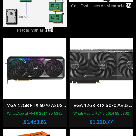
Cd - Dvd - Lector Memoria
(3)
Placas Varias
(18)
VGA 12GB RTX 5070 ASUS
VGA 12GB RTX 5070 ASUS
ROG STRIX OC 12G GDDR7
PRIME OC 12G GDDR7
WhatsApp al +54 9 2614 85-5362
WhatsApp al +54 9 2614 85-5362
$
1.461,82
$
1.220,77