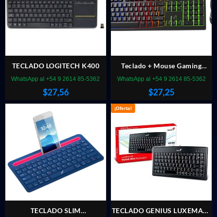
TECLADO LOGITECH K400
Teclado + Mouse Gaming
XTECH ANTEC XTK-531S
WhatsApp al +54 9 2614 85-5362
WhatsApp al +54 9 2614 85-5362
$
27,56
$
27,25
¡Oferta!
TECLADO SLIM
TECLADO GENIUS LUXEMATE