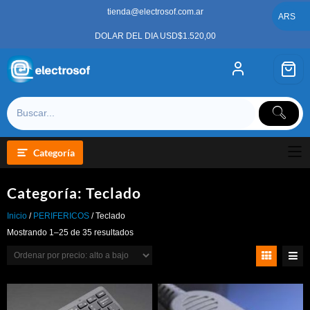
Saltar
tienda@electrosof.com.ar
al
ARS
contenido
DOLAR DEL DIA USD$1.520,00
Categoría
Categoría:
Teclado
Inicio
/
PERIFERICOS
/ Teclado
Ordenado
Mostrando 1–25 de 35 resultados
por
precio:
alto
a
bajo