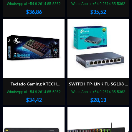
REDRAGON KUMARA
WhatsApp al +54 9 2614 85-5362
WhatsApp al +54 9 2614 85-5362
BLANCO RAINBOW K552W-
$
36,86
$
35,52
KR ESP
Teclado Gaming XTECH
SWITCH TP-LINK TL-SG108 8
ARMIGER XTK-510S
PUERTOS GIGABIT
WhatsApp al +54 9 2614 85-5362
WhatsApp al +54 9 2614 85-5362
$
34,42
$
28,13