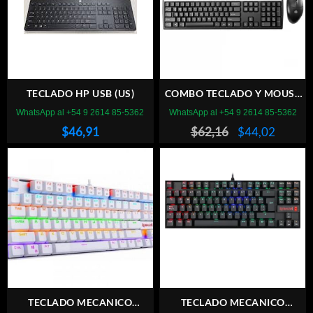
TECLADO HP USB (US)
COMBO TECLADO Y MOUSE
US HPE USB
WhatsApp al +54 9 2614 85-5362
WhatsApp al +54 9 2614 85-5362
El
El
$
46,91
$
62,16
$
44,02
precio
precio
original
actual
era:
es:
$62,16.
$44,02
TECLADO MECANICO
TECLADO MECANICO