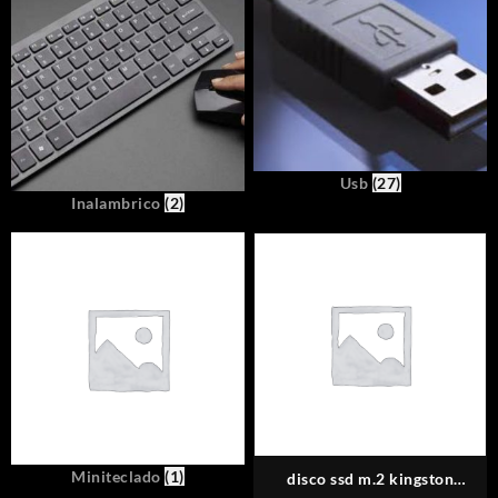
Usb
(27)
Inalambrico
(2)
Miniteclado
(1)
disco ssd m.2 kingston