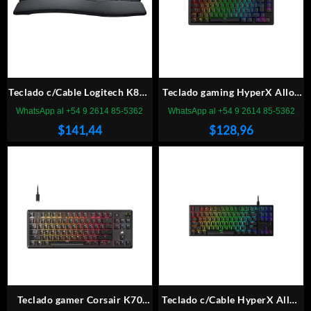
Teclado c/Cable Logitech K860
Teclado gaming HyperX Alloy
Negro
Rise 75%
WhatsApp al +54 9 2614 85-5362
WhatsApp al +54 9 2614 85-5362
$
141,44
$
128,96
Teclado gamer Corsair K70
Teclado c/Cable HyperX Alloy