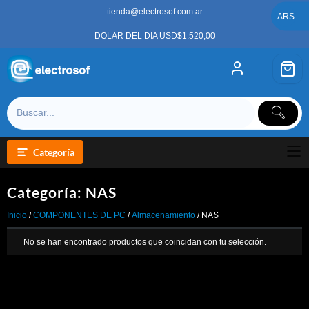
Saltar
tienda@electrosof.com.ar
al
ARS
contenido
DOLAR DEL DIA USD$1.520,00
Categoría
Categoría:
NAS
Inicio
/
COMPONENTES DE PC
/
Almacenamiento
/ NAS
No se han encontrado productos que coincidan con tu selección.