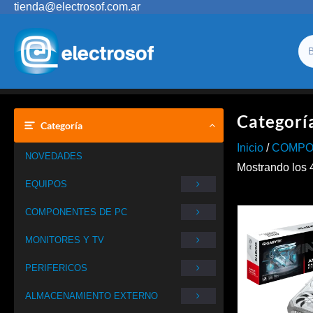
Saltar
tienda@electrosof.com.ar
al
contenido
Categorí
Categoría
Inicio
/
COMPO
NOVEDADES
Mostrando los 
EQUIPOS
COMPONENTES DE PC
MONITORES Y TV
PERIFERICOS
ALMACENAMIENTO EXTERNO