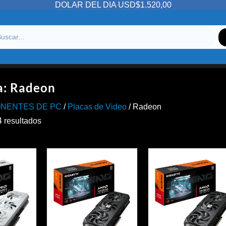
DOLAR DEL DIA USD$1.520,00
a:
Radeon
NENTES DE PC
/
Placas de Video
/ Radeon
Ordenado
4 resultados
por
precio:
alto
a
bajo