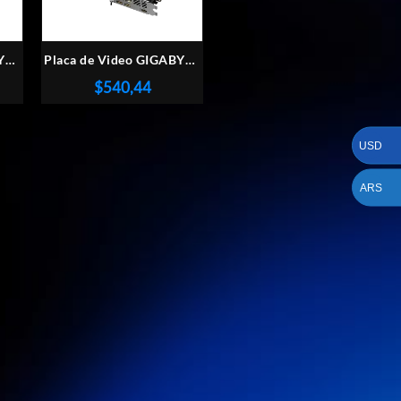
BYTE
Placa de Video GIGABYTE
70
AMD Radeon RX 9060XT
$
540,44
GAMING OC 8GB
USD
ARS