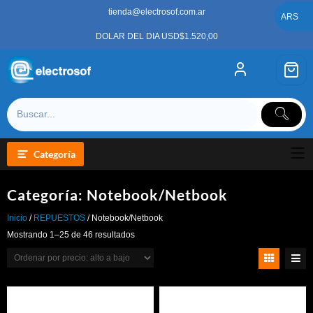
Saltar
tienda@electrosof.com.ar
al
ARS
contenido
DOLAR DEL DIA USD$1.520,00
Categoría
Categoría:
Notebook/Netbook
Inicio
/
REPUESTOS
/ Notebook/Netbook
Ordenado
Mostrando 1–25 de 46 resultados
por
precio:
alto
a
bajo