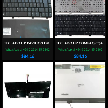
TECLADO HP PAVILION DV4
TECLADO HP COMPAQ CQ40
1000 SP PLATA
CQ45 US NEGRO
WhatsApp al +54 9 2614 85-5362
WhatsApp al +54 9 2614 85-5362
$
84,16
$
84,16