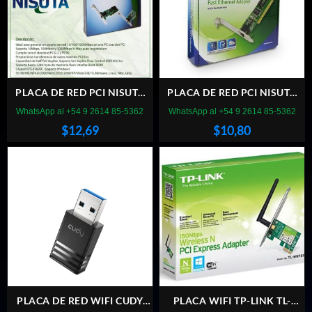
PLACA DE RED PCI NISUTA
PLACA DE RED PCI NISUTA
10/100/1000 MBPS
10/100 Mbps PC1003
WhatsApp al +54 9 2614 85-5362
WhatsApp al +54 9 2614 85-5362
NSPLPCI1G
$
12,69
$
10,80
PLACA DE RED WIFI CUDY
PLACA WIFI TP-LINK TL-