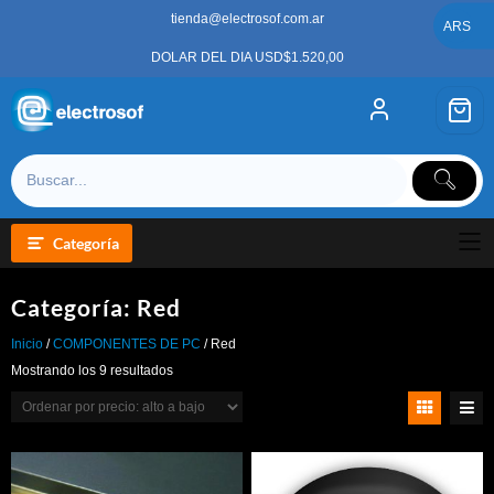
Saltar
tienda@electrosof.com.ar
al
ARS
contenido
DOLAR DEL DIA USD$1.520,00
Categoría
Categoría:
Red
Inicio
/
COMPONENTES DE PC
/ Red
Ordenado
Mostrando los 9 resultados
por
precio:
alto
a
bajo