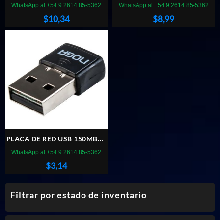
AC1300 USB
WN781ND PCI EXPRESS
WhatsApp al +54 9 2614 85-5362
WhatsApp al +54 9 2614 85-5362
$
10,34
$
8,99
PLACA DE RED USB 150MBPS
NOGA NG-UW06
WhatsApp al +54 9 2614 85-5362
$
3,14
Filtrar por estado de inventario