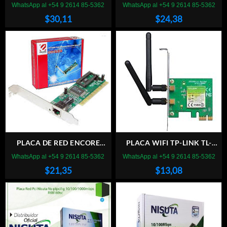
WIFI 6E PCI EXPRESS
WIFI 6/BLUETOOTH PCI
WhatsApp al +54 9 2614 85-5362
WhatsApp al +54 9 2614 85-5362
EXPRESS
$
30,11
$
24,38
PLACA DE RED ENCORE
PLACA WIFI TP-LINK TL-
ENL832 PCI
WN881ND PCI EXPRESS
WhatsApp al +54 9 2614 85-5362
WhatsApp al +54 9 2614 85-5362
$
21,35
$
13,08