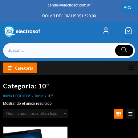
Saltar
tienda@electrosof.com.ar
al
ARS
contenido
DOLAR DEL DIA USD$1.520,00
Categoría
Categoría:
10"
Inicio
/
EQUIPOS
/
Tablet
/ 10"
Mostrando el único resultado