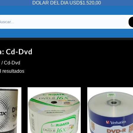
DOLAR DEL DIA USD$1.520,00
a:
Cd-Dvd
S
/ Cd-Dvd
Ordenado
3 resultados
por
precio:
alto
a
bajo