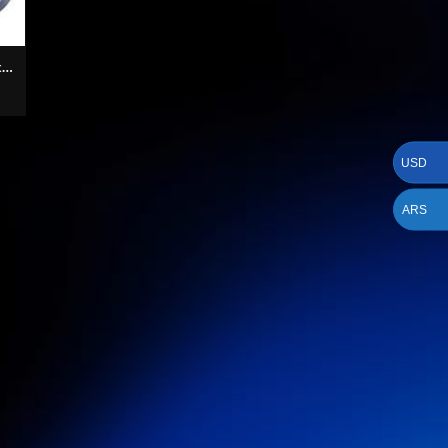
x
USD
ARS