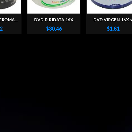
 CROMAX
DVD-R RIDATA 16X
DVD VIRGEN 16X 
NIDADES
PRINTABLE X50 PACK
UNIDAD
22
$
30,46
$
1,81