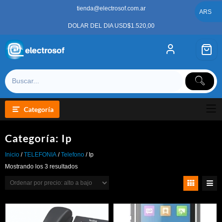
Saltar
tienda@electrosof.com.ar
al
ARS
contenido
DOLAR DEL DIA USD$1.520,00
Categoría
Categoría:
Ip
Inicio
/
TELEFONIA
/
Telefono
/ Ip
Ordenado
Mostrando los 3 resultados
por
precio:
alto
a
bajo