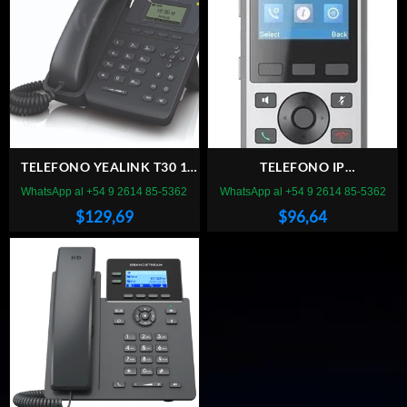
TELEFONO YEALINK T30 1
TELEFONO IP
Linea NO POE
GRANDSTREAM DP730P
WhatsApp al +54 9 2614 85-5362
WhatsApp al +54 9 2614 85-5362
INALAMBRICO P/BAS DP752
$
129,69
$
96,64