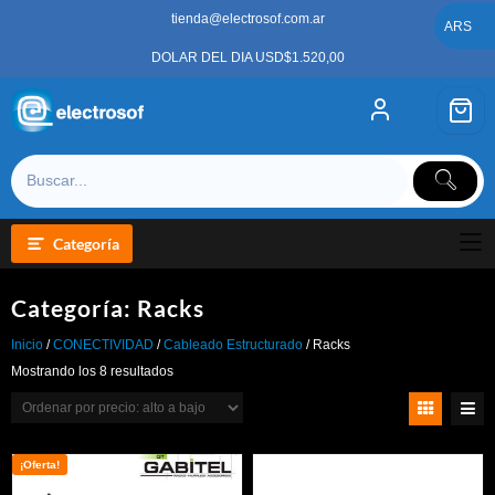
Saltar
tienda@electrosof.com.ar
al
ARS
contenido
DOLAR DEL DIA USD$1.520,00
Categoría
Categoría:
Racks
Inicio
/
CONECTIVIDAD
/
Cableado Estructurado
/ Racks
Ordenado
Mostrando los 8 resultados
por
precio:
alto
a
bajo
¡Oferta!