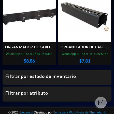
ORGANIZADOR DE CABLES
ORGANIZADOR DE CABLES
1U HORIZONTAL
GLC 19″ 1U CON TAPA
WhatsApp al +54 9 2614 85-5362
WhatsApp al +54 9 2614 85-5362
$
8,86
$
7,81
Filtrar por estado de inventario
Filtrar por atributo
© 2026
Electrosof
Diseñado por
Tema para WordPress de Themehunk