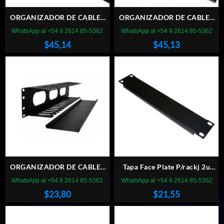
ORGANIZADOR DE CABLES
ORGANIZADOR DE CABLES
2U ABIERTO
GLC 2U CERRADOR
WhatsApp al +54 9 2614 85-5362
WhatsApp al +54 9 2614 85-5362
$
45,14
$
45,13
ORGANIZADOR DE CABLES
Tapa Face Plate P/rackj 2u
DOBLE EATON
doble
WhatsApp al +54 9 2614 85-5362
WhatsApp al +54 9 2614 85-5362
$
23,80
$
21,55