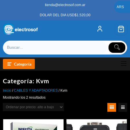
Saltar
tienda@electrosof.com.ar
al
ARS
contenido
DOLAR DEL DIA USD$1.520,00
Categoría
Categoría:
Kvm
Inicio
/
CABLES Y ADAPTADORES
/ Kvm
Ordenado
Mostrando los 2 resultados
por
precio:
alto
a
bajo