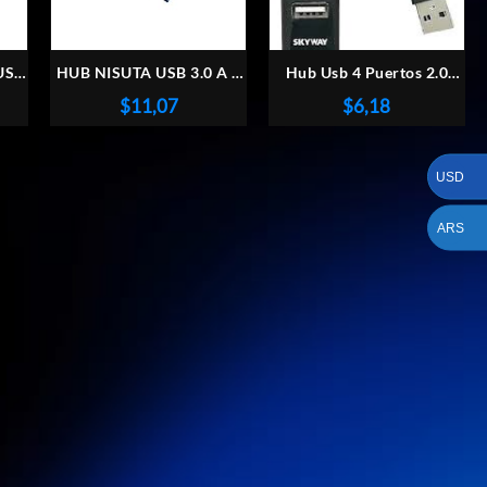
 USB
HUB NISUTA USB 3.0 A 3
Hub Usb 4 Puertos 2.0
PUERTOS USB 2.0 Y 1
Multiplicador C/ Cable
$
11,07
$
6,18
PUERTO USB 3.1
Usb
NSUH044
USD
ARS