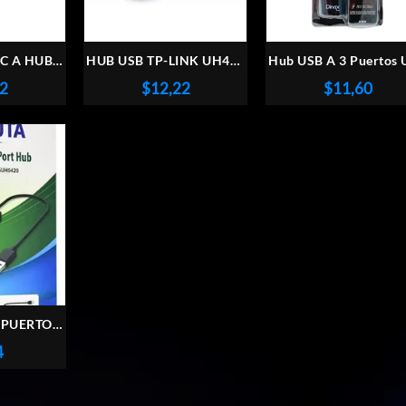
C A HUB 3
HUB USB TP-LINK UH400
Hub USB A 3 Puertos
B 3.0 Y
4 PUERTOS 3.0
2.0 Dinax 1 metro
02
$
12,22
$
11,60
ARJETAS
UT
4 PUERTOS
420
4