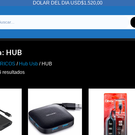
DOLAR DEL DIA USD$1.520,00
a:
HUB
ERICOS
/
Hub Usb
/ HUB
Ordenado
6 resultados
por
precio:
alto
a
bajo