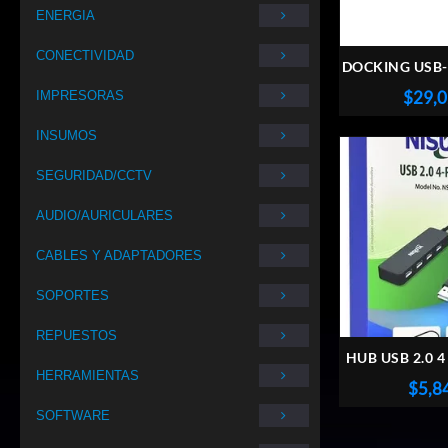
ENERGIA
CONECTIVIDAD
DOCKING USB-
PUERTOS US
$
29,
IMPRESORAS
LECTOR DE T
NSUCD
INSUMOS
SEGURIDAD/CCTV
AUDIO/AURICULARES
CABLES Y ADAPTADORES
SOPORTES
REPUESTOS
HUB USB 2.0 
HERRAMIENTAS
NSUH0
$
5,8
SOFTWARE