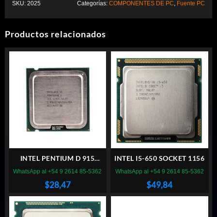
SKU:
2025
Categorías:
COMPONENTES DE PC
,
Fuente PC
Productos relacionados
INTEL PENTIUM D 915
INTEL I5-650 SOCKET 1156
SOCKET 775
WhatsApp al +54 9 2614 85-5362
WhatsApp al +54 9 2614 85-5362
$
28,47
$
49,84