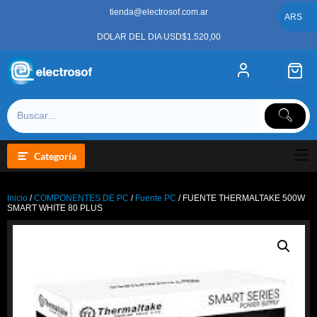
Saltar
tienda@electrosof.com.ar
al
ARS
contenido
DOLAR DEL DIA USD$1.520,00
Categoría
Inicio
/
COMPONENTES DE PC
/
Fuente PC
/ FUENTE THERMALTAKE 500W
SMART WHITE 80 PLUS