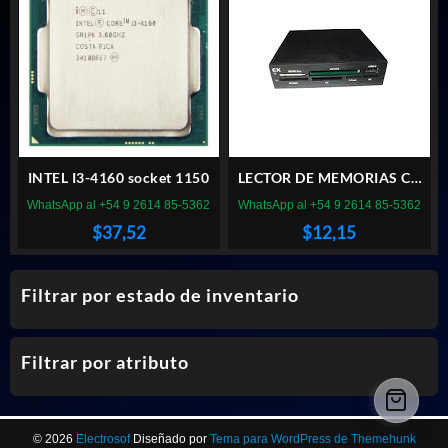
INTEL I3-4160 socket 1150
LECTOR DE MEMORIAS CX
INTERNO
WhatsApp al +54 9 2614 85-5362
WhatsApp al +54 9 2614 85-5362
$
37,52
$
12,15
Filtrar por estado de inventario
Filtrar por atributo
© 2026
Electrosof
Diseñado por
Tema para WordPress de Themehunk