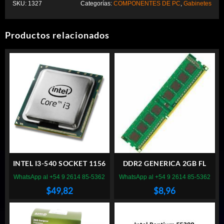
SKU:
1327
Categorías:
COMPONENTES DE PC
,
Gabinetes
Productos relacionados
INTEL I3-540 SOCKET 1156
DDR2 GENERICA 2GB FL
WhatsApp al +54 9 2614 85-5362
WhatsApp al +54 9 2614 85-5362
$
49,82
$
8,96