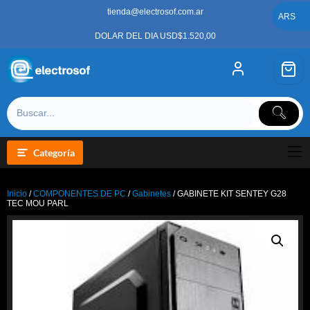
Saltar
tienda@electrosof.com.ar
al
ARS
contenido
DOLAR DEL DIA USD$1.520,00
Categoría
Inicio
/
COMPONENTES DE PC
/
Gabinetes
/ GABINETE KIT SENTEY G28
TEC MOU PARL