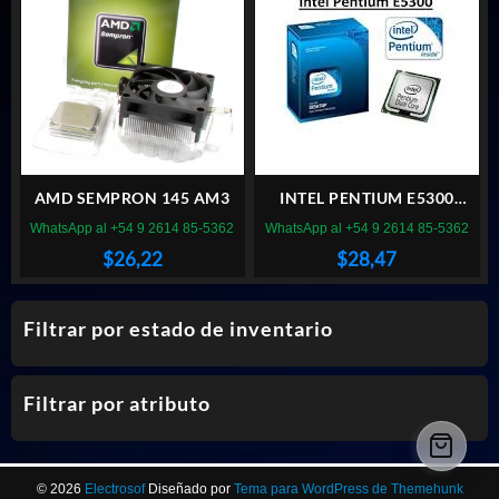
AMD SEMPRON 145 AM3
INTEL PENTIUM E5300
SOCKET 775
WhatsApp al +54 9 2614 85-5362
WhatsApp al +54 9 2614 85-5362
$
26,22
$
28,47
Filtrar por estado de inventario
Filtrar por atributo
© 2026
Electrosof
Diseñado por
Tema para WordPress de Themehunk