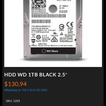
HDD WD 1TB BLACK 2.5″
$
130,94
WhatsApp al +54 9 2614 85-5362
SKU:
1203