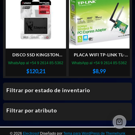
DISCO SSD KINGSTON
PLACA WIFI TP-LINK TL-
480GB A400 SATA
WN781ND PCI EXPRESS
WhatsApp al +54 9 2614 85-5362
WhatsApp al +54 9 2614 85-5362
$
120,21
$
8,99
Filtrar por estado de inventario
Filtrar por atributo
© 2026
Electrosof
Diseñado por
Tema para WordPress de Themehunk