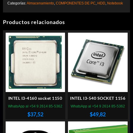
Categorías:
Almacenamiento
,
COMPONENTES DE PC
,
HDD
,
Notebook
Productos relacionados
INTEL I3-4160 socket 1150
INTEL I3-540 SOCKET 1156
WhatsApp al +54 9 2614 85-5362
WhatsApp al +54 9 2614 85-5362
$
37,52
$
49,82