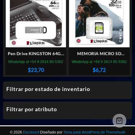
Pen Drive KINGSTON 64GB
MEMORIA MICRO SD
KYSON 3.2 Metalico
KINGSTON 32GB CANVAS
WhatsApp al +54 9 2614 85-5362
WhatsApp al +54 9 2614 85-5362
SELECT PLUS
$
23,70
$
6,72
Filtrar por estado de inventario
Filtrar por atributo
© 2026
Electrosof
Diseñado por
Tema para WordPress de Themehunk