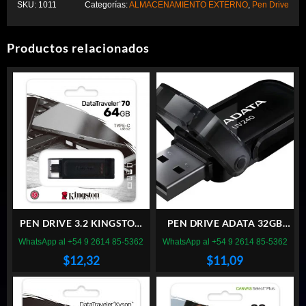
SKU:
1011
Categorías:
ALMACENAMIENTO EXTERNO
,
Pen Drive
Productos relacionados
PEN DRIVE 3.2 KINGSTON
PEN DRIVE ADATA 32GB
64GB DATATRAVELER 70
UV240 2.0 NEGRO
WhatsApp al +54 9 2614 85-5362
WhatsApp al +54 9 2614 85-5362
USB TIPO C
$
12,32
$
11,09