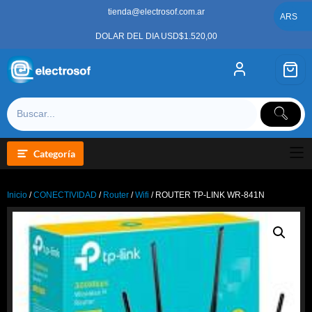
Saltar
tienda@electrosof.com.ar
al
ARS
contenido
DOLAR DEL DIA USD$1.520,00
Categoría
Inicio
/
CONECTIVIDAD
/
Router
/
Wifi
/ ROUTER TP-LINK WR-841N