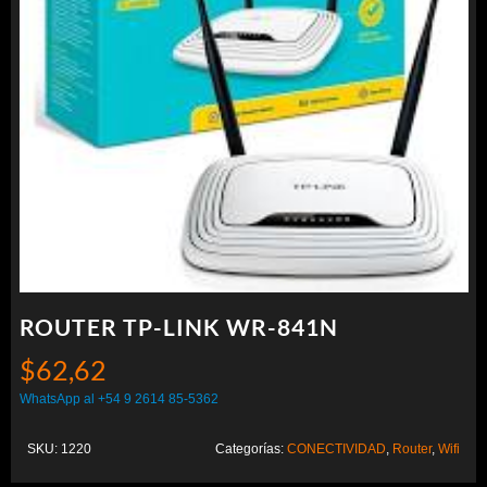
ROUTER TP-LINK WR-841N
$
62,62
WhatsApp al +54 9 2614 85-5362
SKU:
1220
Categorías:
CONECTIVIDAD
,
Router
,
Wifi