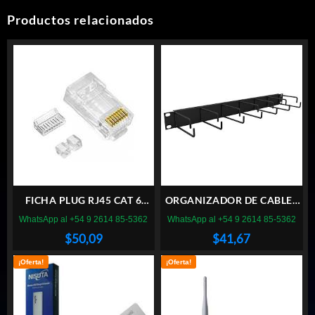
Productos relacionados
FICHA PLUG RJ45 CAT 6
ORGANIZADOR DE CABLES
FURUKAWA X50
FURUKAWA
WhatsApp al +54 9 2614 85-5362
WhatsApp al +54 9 2614 85-5362
$
50,09
$
41,67
¡Oferta!
¡Oferta!