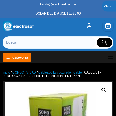
Saltar
tienda@electrosof.com.ar
al
ARS
contenido
DOLAR DEL DIA USD$1.520,00
Categoría
Inicio
/
CONECTIVIDAD
/
Cableado Estructurado
/
Cable
/ CABLE UTP
FURUKAWA CAT 5E SOHO PLUS 305M INTERIOR AZUL