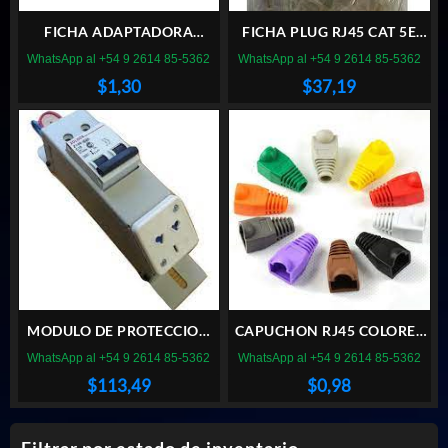
FICHA ADAPTADORA
FICHA PLUG RJ45 CAT 5E
UNION RJ45 GENERICA
FURUKAWA X50
WhatsApp al +54 9 2614 85-5362
WhatsApp al +54 9 2614 85-5362
$
1,30
$
37,19
MODULO DE PROTECCION
CAPUCHON RJ45 COLORES
CON TERMICA 10A NEGRO
VARIOS
WhatsApp al +54 9 2614 85-5362
WhatsApp al +54 9 2614 85-5362
$
113,49
$
0,98