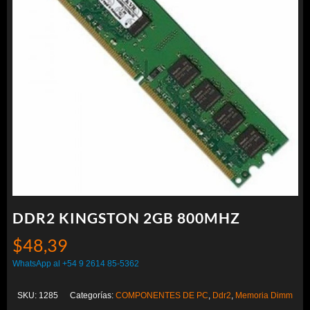
DDR2 KINGSTON 2GB 800MHZ
$
48,39
WhatsApp al +54 9 2614 85-5362
SKU:
1285
Categorías:
COMPONENTES DE PC
,
Ddr2
,
Memoria Dimm