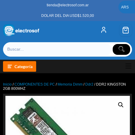
Saltar
tienda@electrosof.com.ar
al
ARS
contenido
DOLAR DEL DIA USD$1.520,00
Categoría
Inicio
/
COMPONENTES DE PC
/
Memoria Dimm
/
Ddr2
/ DDR2 KINGSTON
2GB 800MHZ